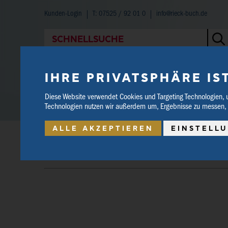
Kunden-Login
T: 07525 / 92 01 0
info@rieck-buch.de
SCHNELLSUCHE
WARENKORB
0 Artikel | 0.00 €
IHRE PRIVATSPHÄRE IS
Diese Website verwendet Cookies und Targeting Technologien, 
Technologien nutzen wir außerdem um, Ergebnisse zu messen,
HOME
SHOP
BUCHTIPPS
ALLE AKZEPTIEREN
EINSTELL